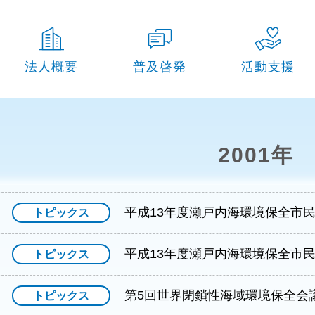
法人概要
普及啓発
活動支援
組織図
瀬⼾内海環境保全⽉間事業
瀬⼾内海環境保全活動
設立趣旨
環境保全研修
環境保全事業への参加
2001年
事業計画・報告
瀬⼾内海の理解と魅⼒向上事業
過去の事業
予算・決算
過去の事業
平成13年度瀬戸内海環境保全
トピックス
会長・役員・顧問
会員について
平成13年度瀬戸内海環境保全市
トピックス
定款
第5回世界閉鎖性海域環境保全会
トピックス
規則