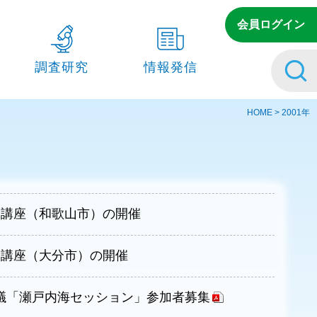
会員ログイン
調査研究
情報発信
への⽀援
主な研究・調査の実績
刊行物
HOME
>
2001年
・協⼒
調査・研究の詳細
メルマガ
瀬戸内海の関係法令
瀬⼾内海の⿂類リスト
市民講座（和歌山市）の開催
瀬⼾内海の⿂名⽅⾔リスト
民講座（大分市）の開催
海ごみ情報サイト
議「瀬戸内海セッション」参加者募集