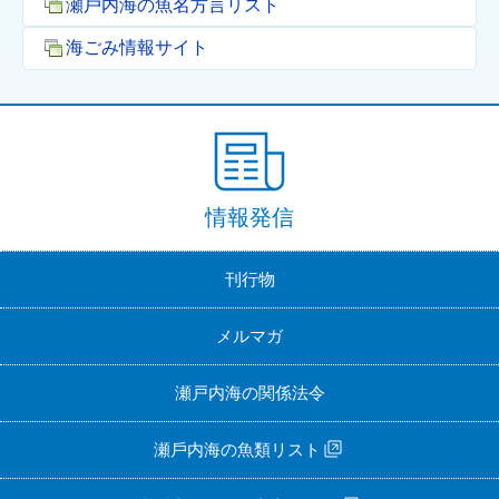
瀬⼾内海の⿂名⽅⾔リスト
海ごみ情報サイト
情報発信
刊行物
メルマガ
瀬戸内海の関係法令
瀬⼾内海の⿂類リスト