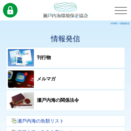
HOME
>
情報発信
情報発信
刊行物
メルマガ
瀬戸内海の関係法令
瀬⼾内海の⿂類リスト