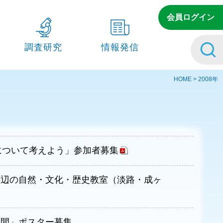
会員ログイン
調査研究
情報発信
への⽀援
主な研究・調査の実績
刊行物
HOME
>
2008年
・協⼒
調査・研究の詳細
メルマガ
瀬戸内海の関係法令
瀬⼾内海の⿂類リスト
について考えよう」参加者募集
瀬⼾内海の⿂名⽅⾔リスト
浜辺の自然・文化・歴史教室（淡路・成ヶ
海ごみ情報サイト
月間」ポスター募集