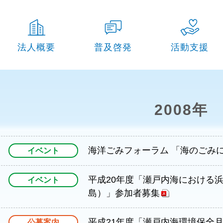
法人概要
普及啓発
活動支援
組織図
瀬⼾内海環境保全⽉間事業
瀬⼾内海環境保全活動
設立趣旨
環境保全研修
環境保全事業への参加
2008年
事業計画・報告
瀬⼾内海の理解と魅⼒向上事業
過去の事業
予算・決算
過去の事業
海洋ごみフォーラム 「海のごみ
イベント
会長・役員・顧問
会員について
平成20年度「瀬戸内海における
イベント
島）」参加者募集
定款
平成21年度「瀬戸内海環境保全
規則
公募案内