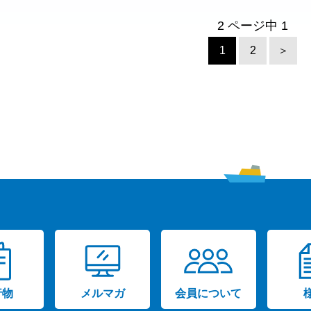
2 ページ中 1
1
2
＞
行物
メルマガ
会員について