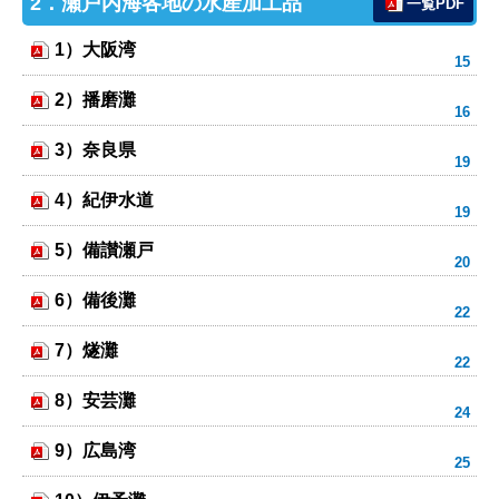
2．瀬戸内海各地の水産加工品
一覧PDF
1）大阪湾
2）播磨灘
3）奈良県
4）紀伊水道
5）備讃瀬戸
6）備後灘
7）燧灘
8）安芸灘
9）広島湾