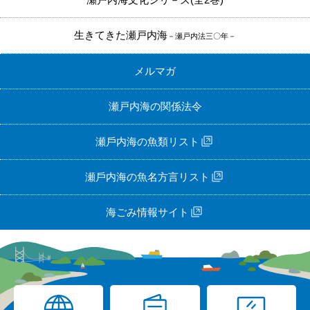
生きてきた瀬戸内海
－瀬戸内法三〇年－
メルマガ
瀬戸内海の関係法令
瀬⼾内海の⿂類リスト
瀬⼾内海の⿂名⽅⾔リスト
海ごみ情報サイト