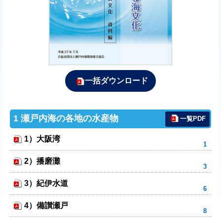
一括ダウンロード
1 瀬戸内海の各地の水産物
一覧PDF
1）大阪湾
2）播磨灘
3）紀伊水道
4）備讃瀬戸