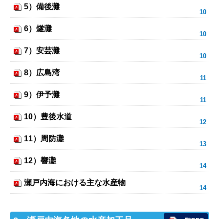
5）備後灘
6）燧灘
7）安芸灘
8）広島湾
9）伊予灘
10）豊後水道
11）周防灘
12）響灘
瀬戸内海における主な水産物