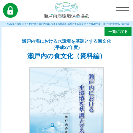
HOME
>
情報発信
>
刊行物
>
瀬戸内海における水環境を基調とする海文化
>
平成27年度 瀬戸内の食文化（資料編）
一覧に戻る
瀬戸内海における水環境を基調とする海文化
（平成27年度）
瀬戸内の食文化（資料編）